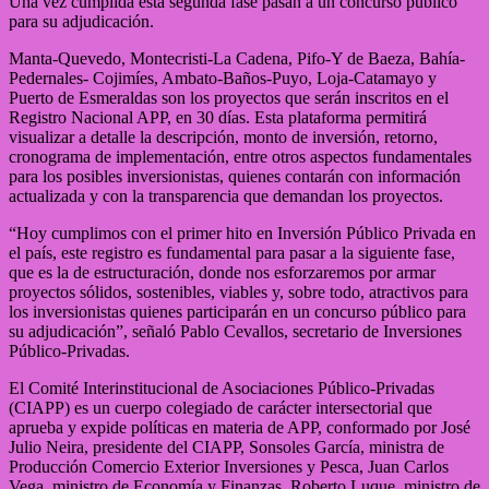
Una vez cumplida esta segunda fase pasan a un concurso público
para su adjudicación.
Manta-Quevedo, Montecristi-La Cadena, Pifo-Y de Baeza, Bahía-
Pedernales- Cojimíes, Ambato-Baños-Puyo, Loja-Catamayo y
Puerto de Esmeraldas son los proyectos que serán inscritos en el
Registro Nacional APP, en 30 días. Esta plataforma permitirá
visualizar a detalle la descripción, monto de inversión, retorno,
cronograma de implementación, entre otros aspectos fundamentales
para los posibles inversionistas, quienes contarán con información
actualizada y con la transparencia que demandan los proyectos.
“Hoy cumplimos con el primer hito en Inversión Público Privada en
el país, este registro es fundamental para pasar a la siguiente fase,
que es la de estructuración, donde nos esforzaremos por armar
proyectos sólidos, sostenibles, viables y, sobre todo, atractivos para
los inversionistas quienes participarán en un concurso público para
su adjudicación”, señaló Pablo Cevallos, secretario de Inversiones
Público-Privadas.
El Comité Interinstitucional de Asociaciones Público-Privadas
(CIAPP) es un cuerpo colegiado de carácter intersectorial que
aprueba y expide políticas en materia de APP, conformado por José
Julio Neira, presidente del CIAPP, Sonsoles García, ministra de
Producción Comercio Exterior Inversiones y Pesca, Juan Carlos
Vega, ministro de Economía y Finanzas, Roberto Luque, ministro de