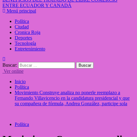
ENTRE ECUADOR Y CANADÁ
Menú principal
Política
Ciudad
Cronica Roja
Deportes
Tecnología
Entretenimiento
Buscar:
Ver online
Inicio
Política
Movimiento Construye analiza no ponerle reemplazo a
Fernando Villavicencio en la candidatura presidencial y que
su compañera de fórmula, Andrea González, participe sola
Política