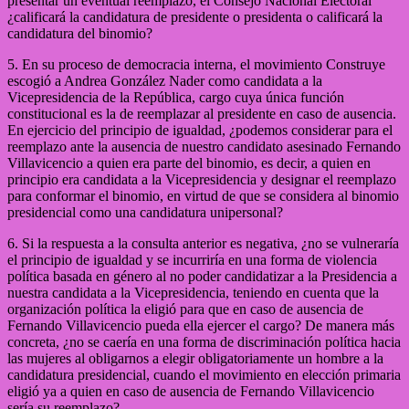
presentar un eventual reemplazo, el Consejo Nacional Electoral
¿calificará la candidatura de presidente o presidenta o calificará la
candidatura del binomio?
5. En su proceso de democracia interna, el movimiento Construye
escogió a Andrea González Nader como candidata a la
Vicepresidencia de la República, cargo cuya única función
constitucional es la de reemplazar al presidente en caso de ausencia.
En ejercicio del principio de igualdad, ¿podemos considerar para el
reemplazo ante la ausencia de nuestro candidato asesinado Fernando
Villavicencio a quien era parte del binomio, es decir, a quien en
principio era candidata a la Vicepresidencia y designar el reemplazo
para conformar el binomio, en virtud de que se considera al binomio
presidencial como una candidatura unipersonal?
6. Si la respuesta a la consulta anterior es negativa, ¿no se vulneraría
el principio de igualdad y se incurriría en una forma de violencia
política basada en género al no poder candidatizar a la Presidencia a
nuestra candidata a la Vicepresidencia, teniendo en cuenta que la
organización política la eligió para que en caso de ausencia de
Fernando Villavicencio pueda ella ejercer el cargo? De manera más
concreta, ¿no se caería en una forma de discriminación política hacia
las mujeres al obligarnos a elegir obligatoriamente un hombre a la
candidatura presidencial, cuando el movimiento en elección primaria
eligió ya a quien en caso de ausencia de Fernando Villavicencio
sería su reemplazo?