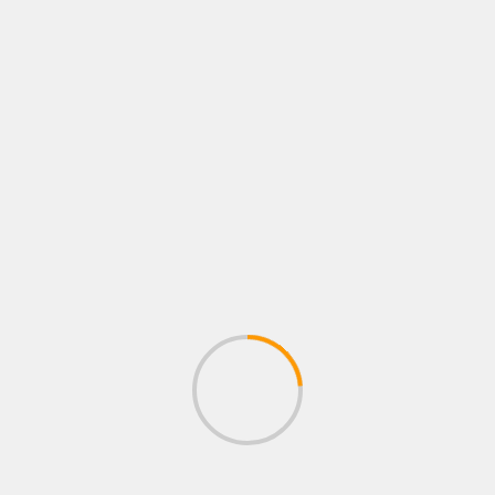
3 de agosto de 2026
zonastreaming
BUSCAR
Buscar
ENTRADAS RECIENTES
AUTOSHOW 2026: LA PARADA OBLIGATORIA
QUE ACELERA EL MERCADO AUTOMOTOR
ECUATORIANO
CASAPLAN MOTORPLAN ACERCA NUEVAS
OPORTUNIDADES PARA CONSTRUIR
PATRIMONIO DESDE LA CAPACIDAD DE
AHORRO