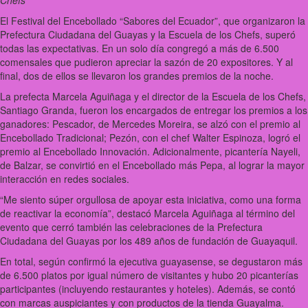
Chefs
El Festival del Encebollado “Sabores del Ecuador”, que organizaron la
Prefectura Ciudadana del Guayas y la Escuela de los Chefs, superó
todas las expectativas. En un solo día congregó a más de 6.500
comensales que pudieron apreciar la sazón de 20 expositores. Y al
final, dos de ellos se llevaron los grandes premios de la noche.
La prefecta Marcela Aguiñaga y el director de la Escuela de los Chefs,
Santiago Granda, fueron los encargados de entregar los premios a los
ganadores: Pescador, de Mercedes Moreira, se alzó con el premio al
Encebollado Tradicional; Pezón, con el chef Walter Espinoza, logró el
premio al Encebollado Innovación. Adicionalmente, picantería Nayeli,
de Balzar, se convirtió en el Encebollado más Pepa, al lograr la mayor
interacción en redes sociales.
“Me siento súper orgullosa de apoyar esta iniciativa, como una forma
de reactivar la economía”, destacó Marcela Aguiñaga al término del
evento que cerró también las celebraciones de la Prefectura
Ciudadana del Guayas por los 489 años de fundación de Guayaquil.
En total, según confirmó la ejecutiva guayasense, se degustaron más
de 6.500 platos por igual número de visitantes y hubo 20 picanterías
participantes (incluyendo restaurantes y hoteles). Además, se contó
con marcas auspiciantes y con productos de la tienda Guayalma.