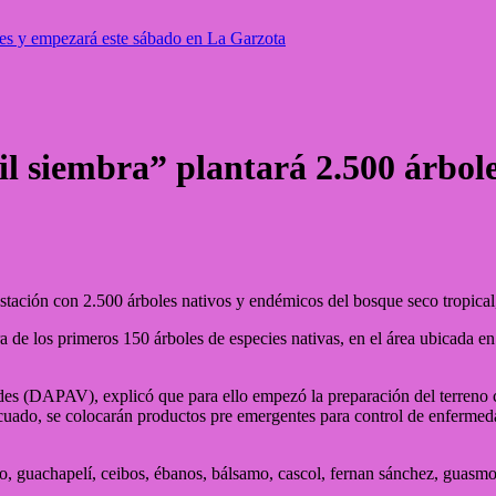
les y empezará este sábado en La Garzota
l siembra” plantará 2.500 árbol
stación con 2.500 árboles nativos y endémicos del bosque seco tropical,
e los primeros 150 árboles de especies nativas, en el área ubicada en l
s (DAPAV), explicó que para ello empezó la preparación del terreno co
cuado, se colocarán productos pre emergentes para control de enfermed
llo, guachapelí, ceibos, ébanos, bálsamo, cascol, fernan sánchez, guasmo