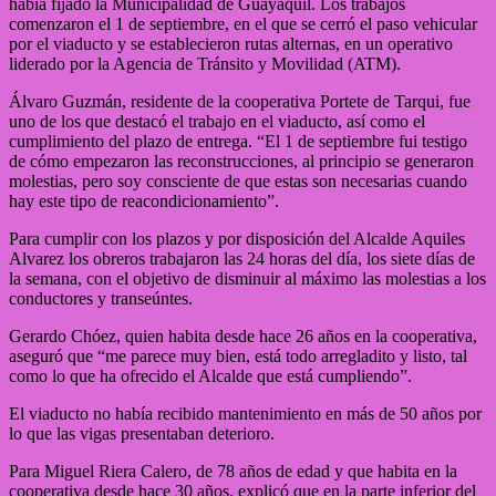
había fijado la Municipalidad de Guayaquil. Los trabajos
comenzaron el 1 de septiembre, en el que se cerró el paso vehicular
por el viaducto y se establecieron rutas alternas, en un operativo
liderado por la Agencia de Tránsito y Movilidad (ATM).
Álvaro Guzmán, residente de la cooperativa Portete de Tarqui, fue
uno de los que destacó el trabajo en el viaducto, así como el
cumplimiento del plazo de entrega. “El 1 de septiembre fui testigo
de cómo empezaron las reconstrucciones, al principio se generaron
molestias, pero soy consciente de que estas son necesarias cuando
hay este tipo de reacondicionamiento”.
Para cumplir con los plazos y por disposición del Alcalde Aquiles
Alvarez los obreros trabajaron las 24 horas del día, los siete días de
la semana, con el objetivo de disminuir al máximo las molestias a los
conductores y transeúntes.
Gerardo Chóez, quien habita desde hace 26 años en la cooperativa,
aseguró que “me parece muy bien, está todo arregladito y listo, tal
como lo que ha ofrecido el Alcalde que está cumpliendo”.
El viaducto no había recibido mantenimiento en más de 50 años por
lo que las vigas presentaban deterioro.
Para Miguel Riera Calero, de 78 años de edad y que habita en la
cooperativa desde hace 30 años, explicó que en la parte inferior del