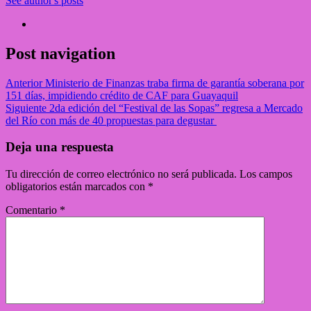
See author's posts
Post navigation
Anterior
Ministerio de Finanzas traba firma de garantía soberana por
151 días, impidiendo crédito de CAF para Guayaquil
Siguiente
2da edición del “Festival de las Sopas” regresa a Mercado
del Río con más de 40 propuestas para degustar
Deja una respuesta
Tu dirección de correo electrónico no será publicada.
Los campos
obligatorios están marcados con
*
Comentario
*