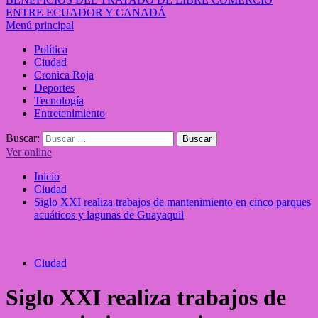
ENTRE ECUADOR Y CANADÁ
Menú principal
Política
Ciudad
Cronica Roja
Deportes
Tecnología
Entretenimiento
Buscar:
Ver online
Inicio
Ciudad
Siglo XXI realiza trabajos de mantenimiento en cinco parques
acuáticos y lagunas de Guayaquil
Ciudad
Siglo XXI realiza trabajos de