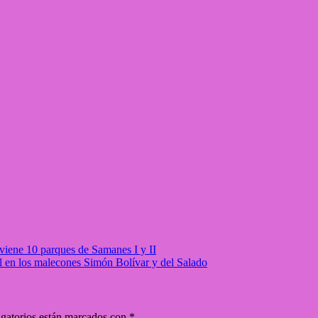
viene 10 parques de Samanes I y II
ol en los malecones Simón Bolívar y del Salado
gatorios están marcados con
*