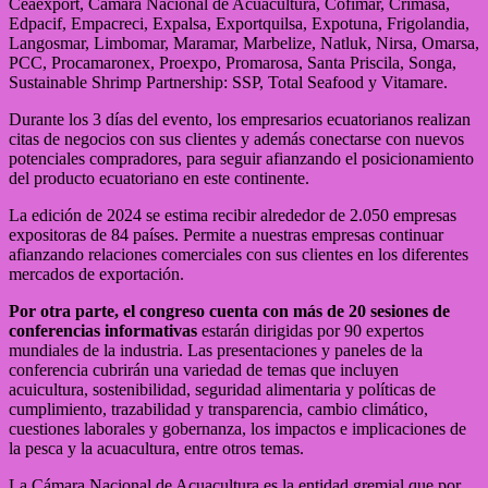
Ceaexport, Cámara Nacional de Acuacultura, Cofimar, Crimasa,
Edpacif, Empacreci, Expalsa, Exportquilsa, Expotuna, Frigolandia,
Langosmar, Limbomar, Maramar, Marbelize, Natluk, Nirsa, Omarsa,
PCC, Procamaronex, Proexpo, Promarosa, Santa Priscila, Songa,
Sustainable Shrimp Partnership: SSP, Total Seafood y Vitamare.
Durante los 3 días del evento, los empresarios ecuatorianos realizan
citas de negocios con sus clientes y además conectarse con nuevos
potenciales compradores, para seguir afianzando el posicionamiento
del producto ecuatoriano en este continente.
La edición de 2024 se estima recibir alrededor de 2.050 empresas
expositoras de 84 países. Permite a nuestras empresas continuar
afianzando relaciones comerciales con sus clientes en los diferentes
mercados de exportación.
Por otra parte, el congreso cuenta con más de 20 sesiones de
conferencias informativas
estarán dirigidas por 90 expertos
mundiales de la industria. Las presentaciones y paneles de la
conferencia cubrirán una variedad de temas que incluyen
acuicultura, sostenibilidad, seguridad alimentaria y políticas de
cumplimiento, trazabilidad y transparencia, cambio climático,
cuestiones laborales y gobernanza, los impactos e implicaciones de
la pesca y la acuacultura, entre otros temas.
La Cámara Nacional de Acuacultura es la entidad gremial que por