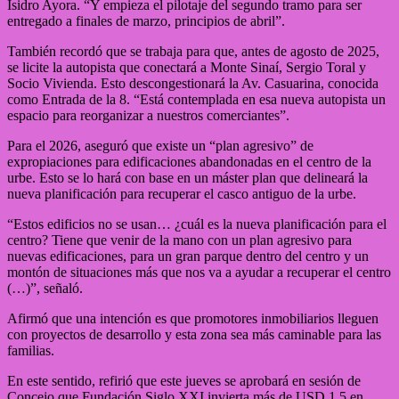
Isidro Ayora. “Y empieza el pilotaje del segundo tramo para ser
entregado a finales de marzo, principios de abril”.
También recordó que se trabaja para que, antes de agosto de 2025,
se licite la autopista que conectará a Monte Sinaí, Sergio Toral y
Socio Vivienda. Esto descongestionará la Av. Casuarina, conocida
como Entrada de la 8. “Está contemplada en esa nueva autopista un
espacio para reorganizar a nuestros comerciantes”.
Para el 2026, aseguró que existe un “plan agresivo” de
expropiaciones para edificaciones abandonadas en el centro de la
urbe. Esto se lo hará con base en un máster plan que delineará la
nueva planificación para recuperar el casco antiguo de la urbe.
“Estos edificios no se usan… ¿cuál es la nueva planificación para el
centro? Tiene que venir de la mano con un plan agresivo para
nuevas edificaciones, para un gran parque dentro del centro y un
montón de situaciones más que nos va a ayudar a recuperar el centro
(…)”, señaló.
Afirmó que una intención es que promotores inmobiliarios lleguen
con proyectos de desarrollo y esta zona sea más caminable para las
familias.
En este sentido, refirió que este jueves se aprobará en sesión de
Concejo que Fundación Siglo XXI invierta más de USD 1,5 en