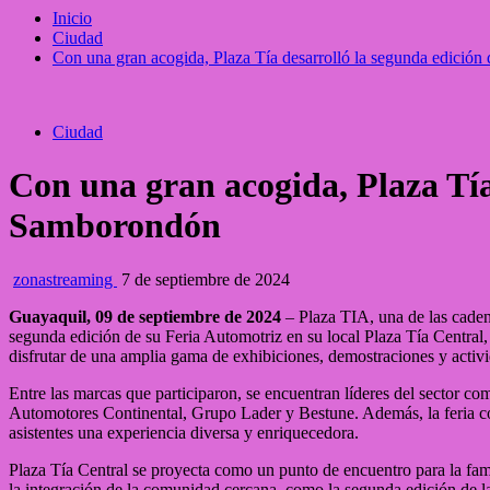
Inicio
Ciudad
Con una gran acogida, Plaza Tía desarrolló la segunda edició
Ciudad
Con una gran acogida, Plaza Tía
Samborondón
zonastreaming
7 de septiembre de 2024
Guayaquil, 09 de septiembre de 2024
– Plaza TIA, una de las caden
segunda edición de su Feria Automotriz en su local Plaza Tía Centra
disfrutar de una amplia gama de exhibiciones, demostraciones y activ
Entre las marcas que participaron, se encuentran líderes del sect
Automotores Continental, Grupo Lader y Bestune. Además, la feria con
asistentes una experiencia diversa y enriquecedora.
Plaza Tía Central se proyecta como un punto de encuentro para la fam
la integración de la comunidad cercana, como la segunda edición de l