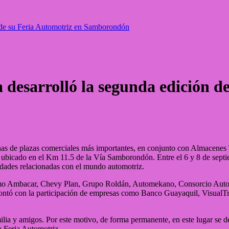
n de su Feria Automotriz en Samborondón
 desarrolló la segunda edición d
as de plazas comerciales más importantes, en conjunto con Almacenes TI
l, ubicado en el Km 11.5 de la Vía Samborondón. Entre el 6 y 8 de sep
idades relacionadas con el mundo automotriz.
or como Ambacar, Chevy Plan, Grupo Roldán, Automekano, Consorcio A
tó con la participación de empresas como Banco Guayaquil, VisualTrack
ilia y amigos. Por este motivo, de forma permanente, en este lugar se 
a Feria Automotriz.