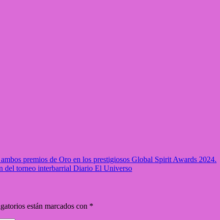
mbos premios de Oro en los prestigiosos Global Spirit Awards 2024.
del torneo interbarrial Diario El Universo
gatorios están marcados con
*