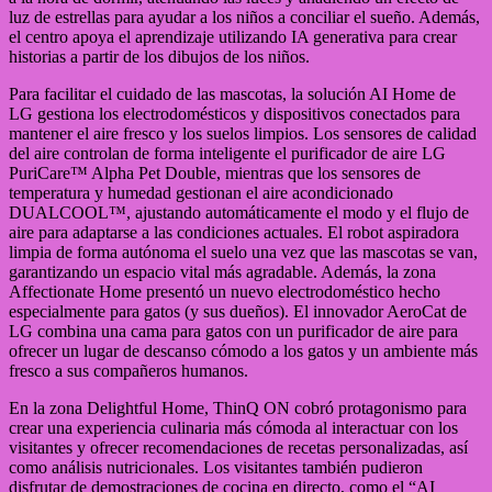
luz de estrellas para ayudar a los niños a conciliar el sueño. Además,
el centro apoya el aprendizaje utilizando IA generativa para crear
historias a partir de los dibujos de los niños.
Para facilitar el cuidado de las mascotas, la solución AI Home de
LG gestiona los electrodomésticos y dispositivos conectados para
mantener el aire fresco y los suelos limpios. Los sensores de calidad
del aire controlan de forma inteligente el purificador de aire LG
PuriCare™ Alpha Pet Double, mientras que los sensores de
temperatura y humedad gestionan el aire acondicionado
DUALCOOL™, ajustando automáticamente el modo y el flujo de
aire para adaptarse a las condiciones actuales. El robot aspiradora
limpia de forma autónoma el suelo una vez que las mascotas se van,
garantizando un espacio vital más agradable. Además, la zona
Affectionate Home presentó un nuevo electrodoméstico hecho
especialmente para gatos (y sus dueños). El innovador AeroCat de
LG combina una cama para gatos con un purificador de aire para
ofrecer un lugar de descanso cómodo a los gatos y un ambiente más
fresco a sus compañeros humanos.
En la zona Delightful Home, ThinQ ON cobró protagonismo para
crear una experiencia culinaria más cómoda al interactuar con los
visitantes y ofrecer recomendaciones de recetas personalizadas, así
como análisis nutricionales. Los visitantes también pudieron
disfrutar de demostraciones de cocina en directo, como el “AI