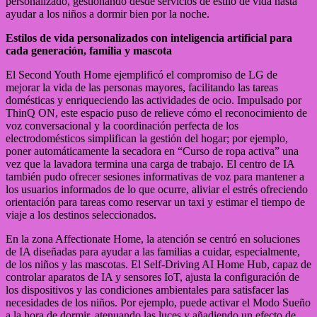
personalizado, gestionando desde servicios de estilo de vida hasta
ayudar a los niños a dormir bien por la noche.
Estilos de vida personalizados con inteligencia artificial para
cada generación, familia y mascota
El Second Youth Home ejemplificó el compromiso de LG de
mejorar la vida de las personas mayores, facilitando las tareas
domésticas y enriqueciendo las actividades de ocio. Impulsado por
ThinQ ON, este espacio puso de relieve cómo el reconocimiento de
voz conversacional y la coordinación perfecta de los
electrodomésticos simplifican la gestión del hogar; por ejemplo,
poner automáticamente la secadora en “Curso de ropa activa” una
vez que la lavadora termina una carga de trabajo. El centro de IA
también pudo ofrecer sesiones informativas de voz para mantener a
los usuarios informados de lo que ocurre, aliviar el estrés ofreciendo
orientación para tareas como reservar un taxi y estimar el tiempo de
viaje a los destinos seleccionados.
En la zona Affectionate Home, la atención se centró en soluciones
de IA diseñadas para ayudar a las familias a cuidar, especialmente,
de los niños y las mascotas. El Self-Driving AI Home Hub, capaz de
controlar aparatos de IA y sensores IoT, ajusta la configuración de
los dispositivos y las condiciones ambientales para satisfacer las
necesidades de los niños. Por ejemplo, puede activar el Modo Sueño
a la hora de dormir, atenuando las luces y añadiendo un efecto de