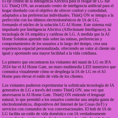
El eje central de la Inteligencia Afectiva para el Hogar de LG fue
LG ThinQ ON, un avanzado centro de inteligencia artificial para el
hogar diseñado con el objetivo de ofrecer confort y comodidad,
adaptados a las preferencias individuales. ThinQ ON se integra a la
perfección con los últimos electrodomésticos de IA de LG,
formando el núcleo de la solución LG AI Home. Este sistema está
impulsado por Inteligencia Afectiva (Affectionate Intelligence), la
tecnología de IA empática y cariñosa de LG. A medida que la AI
Home Solution aprende más sobre las rutinas, preferencias y
comportamientos de los usuarios a lo largo del tiempo, crea una
experiencia espacial personalizada, ofreciendo un valor al cliente sin
igual y aportando una mayor facilidad a la vida cotidiana.
Lo primero que encontraron los visitantes del stand de LG en IFA
2024 fue el AI Home Gate, un muro multimedia LED inmersivo que
comunica visualmente cómo se despliega la IA de LG en el AI
Home para elevar el estilo de vida de los clientes.
Los visitantes pudieron experimentar la sofisticada tecnología de IA
generativa de LG a través del centro ThinQ ON, una vez que
atravesaron la AI Home Gate. ThinQ ON entiende el lenguaje
natural, lo que permitió a los usuarios controlar una amplia gama de
electrodomésticos, dispositivos del Internet de las Cosas (IoT) y
servicios con comandos de voz conversacionales. El hub de IA de
LG facilita un estilo de vida doméstico con IA verdaderamente