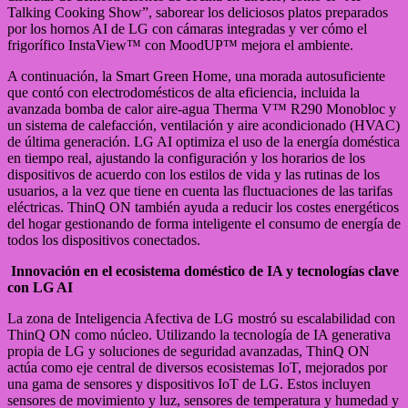
Talking Cooking Show”, saborear los deliciosos platos preparados
por los hornos AI de LG con cámaras integradas y ver cómo el
frigorífico InstaView™ con MoodUP™ mejora el ambiente.
A continuación, la Smart Green Home, una morada autosuficiente
que contó con electrodomésticos de alta eficiencia, incluida la
avanzada bomba de calor aire-agua Therma V™ R290 Monobloc y
un sistema de calefacción, ventilación y aire acondicionado (HVAC)
de última generación. LG AI optimiza el uso de la energía doméstica
en tiempo real, ajustando la configuración y los horarios de los
dispositivos de acuerdo con los estilos de vida y las rutinas de los
usuarios, a la vez que tiene en cuenta las fluctuaciones de las tarifas
eléctricas. ThinQ ON también ayuda a reducir los costes energéticos
del hogar gestionando de forma inteligente el consumo de energía de
todos los dispositivos conectados.
Innovación en el ecosistema doméstico de IA y tecnologías clave
con LG AI
La zona de Inteligencia Afectiva de LG mostró su escalabilidad con
ThinQ ON como núcleo. Utilizando la tecnología de IA generativa
propia de LG y soluciones de seguridad avanzadas, ThinQ ON
actúa como eje central de diversos ecosistemas IoT, mejorados por
una gama de sensores y dispositivos IoT de LG. Estos incluyen
sensores de movimiento y luz, sensores de temperatura y humedad y