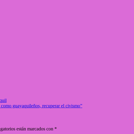
quil
 como guayaquileños, recuperar el civismo”
gatorios están marcados con
*