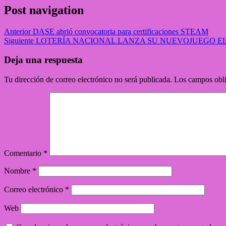
Post navigation
Anterior
DASE abrió convocatoria para certificaciones STEAM
Siguiente
LOTERÍA NACIONAL LANZA SU NUEVOJUEGO EL
Deja una respuesta
Tu dirección de correo electrónico no será publicada.
Los campos obli
Comentario
*
Nombre
*
Correo electrónico
*
Web