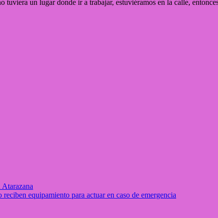
o tuviera un lugar donde ir a trabajar, estuviéramos en la calle, enton
a Atarazana
o reciben equipamiento para actuar en caso de emergencia