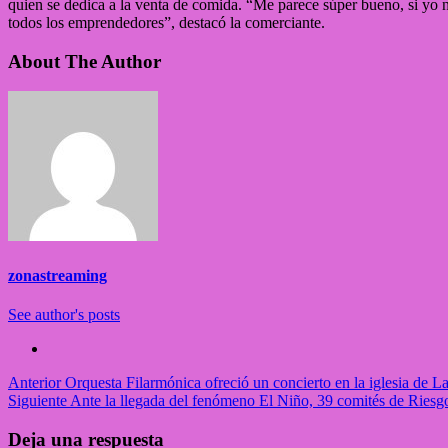
quien se dedica a la venta de comida. “Me parece súper bueno, si yo n
todos los emprendedores”, destacó la comerciante.
About The Author
zonastreaming
See author's posts
Post
Anterior
Orquesta Filarmónica ofreció un concierto en la iglesia de L
Siguiente
Ante la llegada del fenómeno El Niño, 39 comités de Riesg
navigation
Deja una respuesta